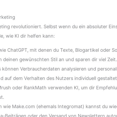
rketing
eting revolutioniert. Selbst wenn du ein absoluter Ein
le, wie KI dir helfen kann:
wie ChatGPT, mit denen du Texte, Blogartikel oder So
 deinen gewünschten Stil an und sparen dir viel Zeit.
 können Verbraucherdaten analysieren und personal
nd auf dem Verhalten des Nutzers individuell gestalte
rush oder RankMath verwenden KI, um dir Empfehlung
t.
n wie Make.com (ehemals Integromat) kannst du wie
ia-Beiträgen oder den Versand von Newslettern auto